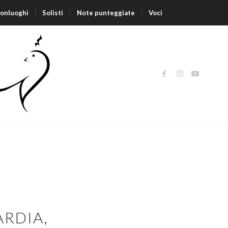
nonluoghi
Solisti
Note punteggiate
Voci
ARDIA,