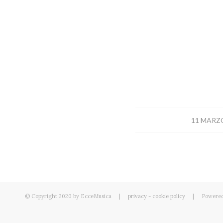
/
11 MARZ
© Copyright 2020 by EcceMusica |
privacy
-
cookie policy
| Powered