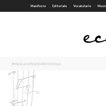
Manifesto
Editoriale
Vocabolario
Musi
#musicacomeattodiresistenza