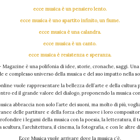
ecce musica è un pensiero lento.
ecce musica è uno spartito infinito, un fiume.
ecce musica è una calandra.
ecce musica è un canto.
ecce musica è resistenza e speranza.
agazine è una polifonia di idee, storie, cronache, saggi. Una
e e complesso universo della musica e del suo impatto nella so
online vuole rappresentare la bellezza dell’arte e della cultura
ontro ed il grande valore del dialogo, proponendo la musica co
usica abbraccia non solo l’arte dei suoni, ma molto di più, vog
ranee delle partiture e della forza che muove i loro compositori
fondire i legami della musica con la poesia, la letteratura, il te
la scultura, l’architettura, il cinema, la fotografia, e con le altre d
Ecce Musica vuole arrivare dove la musica c’è.