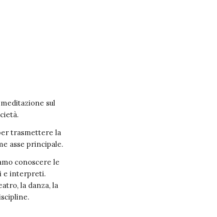
 meditazione sul
cietà.
 per trasmettere la
me asse principale.
liamo conoscere le
 e interpreti.
atro, la danza, la
iscipline.