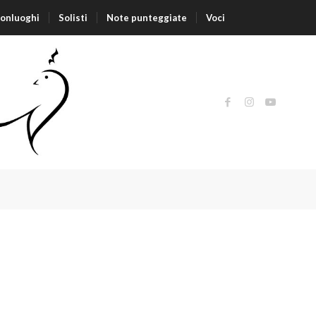
nonluoghi
Solisti
Note punteggiate
Voci