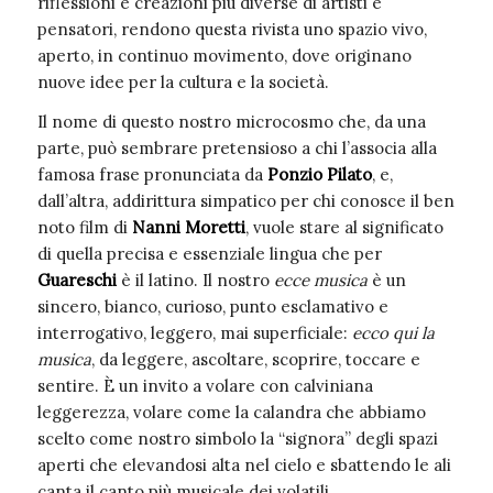
riflessioni e creazioni più diverse di artisti e
pensatori, rendono questa rivista uno spazio vivo,
aperto, in continuo movimento, dove originano
nuove idee per la cultura e la società.
Il nome di questo nostro microcosmo che, da una
parte, può sembrare pretensioso a chi l’associa alla
famosa frase pronunciata da
Ponzio Pilato
, e,
dall’altra, addirittura simpatico per chi conosce il ben
noto film di
Nanni Moretti
, vuole stare al significato
di quella precisa e essenziale lingua che per
Guareschi
è il latino. Il nostro
ecce musica
è un
sincero, bianco, curioso, punto esclamativo e
interrogativo, leggero, mai superficiale:
ecco qui la
musica
, da leggere, ascoltare, scoprire, toccare e
sentire. È un invito a volare con calviniana
leggerezza, volare come la calandra che abbiamo
scelto come nostro simbolo la “signora” degli spazi
aperti che elevandosi alta nel cielo e sbattendo le ali
canta il canto più musicale dei volatili.