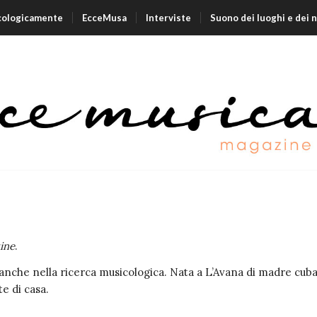
cologicamente
EcceMusa
Interviste
Suono dei luoghi e dei 
ine
.
nche nella ricerca musicologica. Nata a L’Avana di madre cubana
e di casa.