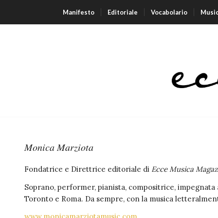
Manifesto
Editoriale
Vocabolario
Musi
Monica Marziota
Fondatrice e Direttrice editoriale di
Ecce Musica Magaz
Soprano, performer, pianista, compositrice, impegnata a
Toronto e Roma. Da sempre, con la musica letteralment
www.monicamarziotamusic.com