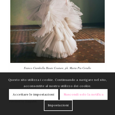
Franco Ciambella Haute Couture, ph. Maria Pia Cerullo
Questo sito utilizza i cookie. Continuando a navigare nel sito,
acconsentite al nostro utilizzo dei cookie.
Accettare le impostazioni
Nascondi solo la notifica
© Copyright 2020 by EcceMusica |
privacy
-
cookie policy
|
Powered by
Kappabit
Impostazioni